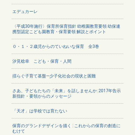
エデュカーレ
〈平成30年施行〉保育所保育指針 幼稚園教育要領 幼保連
携型認定こども園教育・保育要領 解説とポイント
０・１・２歳児からのていねいな保育 全3巻
汐見稔幸 こども・保育・人間
揺らぐ子育て基盤―少子化社会の現状と困難
さあ、子どもたちの「未来」を話しませんか: 2017年告示
新指針・要領からのメッセージ
「天才」は学校では育たない
保育のグランドデザインを描く : これからの保育の創造に
むけて