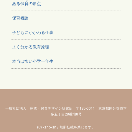
ある保育の原点
保育者論
子どもにかかわる仕事
よく分かる教育原理
本当は怖い小学一年生
一般社団法人 家族・保育デザイン研究所 〒185-0011 東京都国分寺市本
多五丁目28番地8号
(C) kahoken / 無断転載を禁じます。