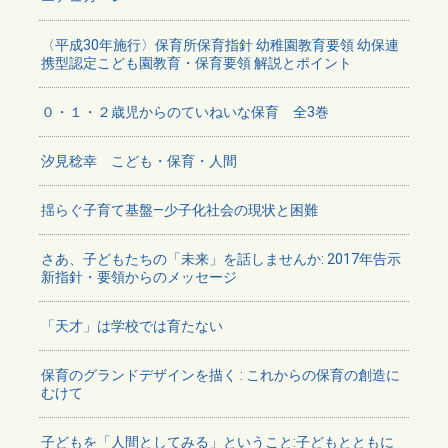
〈平成30年施行〉保育所保育指針 幼稚園教育要領 幼保連
携型認定こども園教育・保育要領 解説とポイント
０・１・２歳児からのていねいな保育 全3巻
汐見稔幸 こども・保育・人間
揺らぐ子育て基盤―少子化社会の現状と困難
さあ、子どもたちの「未来」を話しませんか: 2017年告示
新指針・要領からのメッセージ
「天才」は学校では育たない
保育のグランドデザインを描く : これからの保育の創造に
むけて
子どもを「人間としてみる」ということ:子どもとともに