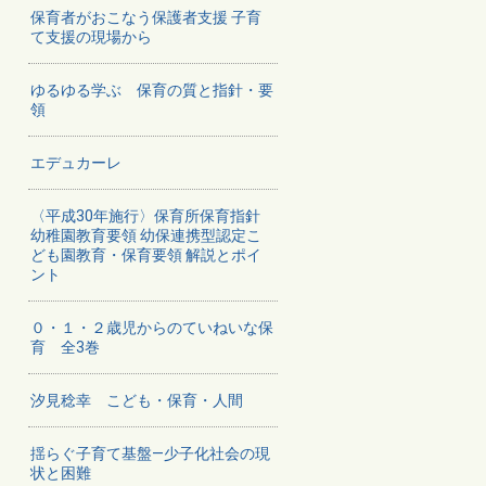
保育者がおこなう保護者支援 子育
て支援の現場から
ゆるゆる学ぶ 保育の質と指針・要
領
エデュカーレ
〈平成30年施行〉保育所保育指針
幼稚園教育要領 幼保連携型認定こ
ども園教育・保育要領 解説とポイ
ント
０・１・２歳児からのていねいな保
育 全3巻
汐見稔幸 こども・保育・人間
揺らぐ子育て基盤―少子化社会の現
状と困難