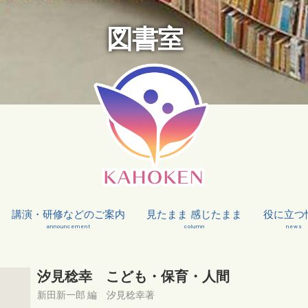
図書室
講演・研修などのご案内
見たまま 感じたまま
役に立つ
announcement
column
news
汐見稔幸 こども・保育・人間
新田新一郎 編 汐見稔幸著