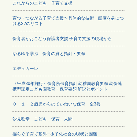
これからのこども・子育て支援
育つ・つながる子育て支援〜具体的な技術・態度を身につ
ける32のリスト
保育者がおこなう保護者支援 子育て支援の現場から
ゆるゆる学ぶ 保育の質と指針・要領
エデュカーレ
〈平成30年施行〉保育所保育指針 幼稚園教育要領 幼保連
携型認定こども園教育・保育要領 解説とポイント
０・１・２歳児からのていねいな保育 全3巻
汐見稔幸 こども・保育・人間
揺らぐ子育て基盤―少子化社会の現状と困難