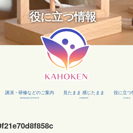
役に立つ情報
講演・研修などのご案内
見たまま 感じたまま
役に立つ
announcement
column
news
9f21e70d8f858c