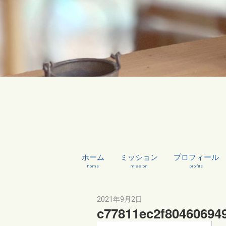
ホーム
ミッション
プロフィール
home
mission
profile
2021年9月2日
c77811ec2f80460694