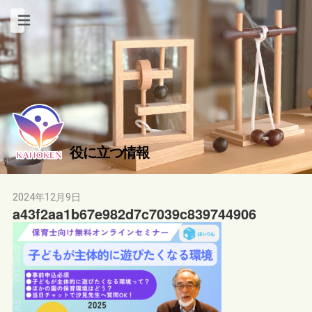
役に立つ情報
2024年12月9日
a43f2aa1b67e982d7c7039c839744906