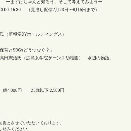
ぐ？ ーまずはちゃんと知ろう、そして考えてみようー
3:00-16:30 （見逃し配信7月23日〜8月5日まで）
氏（博報堂DYホールディングス）
保育とSDGsどうつなぐ？」
高田憲治氏（広島女学院ゲーンス幼稚園）「水辺の物語」
一般4,000円 25歳以下 2,500円
前提とさせていただいております。
し込みください。