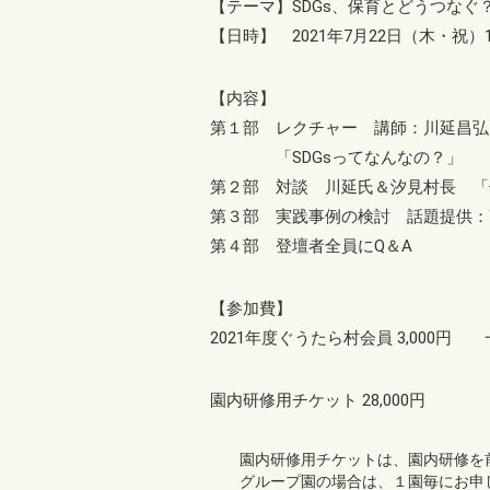
【テーマ】SDGs、保育とどうつな
【日時】 2021年7月22日（木・祝）1
【内容】
第１部 レクチャー 講師：川延昌弘
「SDGsってなんなの？」
第２部 対談 川延氏＆汐見村長 「
第３部 実践事例の検討 話題提供：
第４部 登壇者全員にQ＆A
【参加費】
2021年度ぐうたら村会員 3,000円 
園内研修用チケット 28,000円
園内研修用チケットは、園内研修を
グループ園の場合は、１園毎にお申