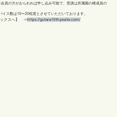
年会員の方がおられれば申し込み可能で、受講は所属園の構成員の
イス数は10〜20程度とさせていただいております。
ックスへ】 ⇒
https://gutara10th.peatix.com/