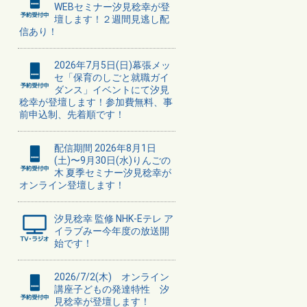
WEBセミナー汐見稔幸が登
壇します！２週間見逃し配
信あり！
2026年7月5日(日)幕張メッ
セ「保育のしごと就職ガイ
ダンス」イベントにて汐見
稔幸が登壇します！参加費無料、事
前申込制、先着順です！
配信期間 2026年8月1日
(土)〜9月30日(水)りんごの
木 夏季セミナー汐見稔幸が
オンライン登壇します！
汐見稔幸 監修 NHK-Eテレ ア
イラブみー今年度の放送開
始です！
2026/7/2(木) オンライン
講座子どもの発達特性 汐
見稔幸が登壇します！