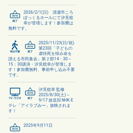
2026/2/1(日) 清瀬市ころ
ぽっくるホールにて汐見稔
幸が登壇します！参加費は
無料です。
2025/11/23(日/祝)
第23回「子どもの
虐待死を悼み命を
讃える市民集会」第２部14：30～
15：30講演・汐見稔幸が登壇しま
す！参加費無料、事前申し込み不要
です。
汐見稔幸 監修
2025/8/30(土)～
9/17 放送回 NHK-E
テレ「アイラブみー」放映されま
す！
2025年9月11日