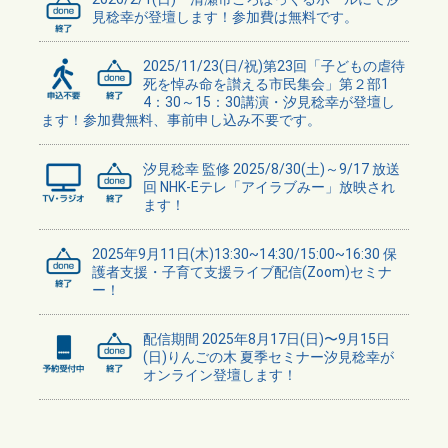
見稔幸が登壇します！参加費は無料です。
2025/11/23(日/祝)第23回「子どもの虐待
死を悼み命を讃える市民集会」第２部1
4：30～15：30講演・汐見稔幸が登壇し
ます！参加費無料、事前申し込み不要です。
汐見稔幸 監修 2025/8/30(土)～9/17 放送
回 NHK-Eテレ「アイラブみー」放映され
ます！
2025年9月11日(木)13:30~14:30/15:00~16:30 保
護者支援・子育て支援ライブ配信(Zoom)セミナ
ー！
配信期間 2025年8月17日(日)〜9月15日
(日)りんごの木 夏季セミナー汐見稔幸が
オンライン登壇します！