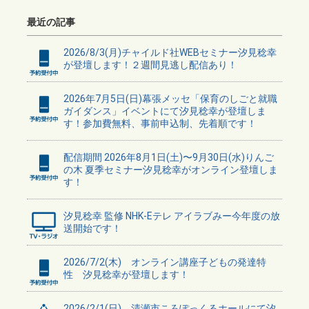
最近の記事
2026/8/3(月)チャイルド社WEBセミナー汐見稔幸
が登壇します！２週間見逃し配信あり！
2026年7月5日(日)幕張メッセ「保育のしごと就職
ガイダンス」イベントにて汐見稔幸が登壇しま
す！参加費無料、事前申込制、先着順です！
配信期間 2026年8月1日(土)〜9月30日(水)りんご
の木 夏季セミナー汐見稔幸がオンライン登壇しま
す！
汐見稔幸 監修 NHK-Eテレ アイラブみー今年度の放
送開始です！
2026/7/2(木) オンライン講座子どもの発達特
性 汐見稔幸が登壇します！
2026/2/1(日) 清瀬市ころぽっくるホールにて汐