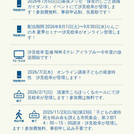
2026年7月5日(日)幕張メッセ「保育のしごと就職
ガイダンス」イベントにて汐見稔幸が登壇しま
す！参加費無料、事前申込制、先着順です！
配信期間 2026年8月1日(土)〜9月30日(水)りんご
の木 夏季セミナー汐見稔幸がオンライン登壇しま
す！
汐見稔幸 監修 NHK-Eテレ アイラブみー今年度の放
送開始です！
2026/7/2(木) オンライン講座子どもの発達特
性 汐見稔幸が登壇します！
2026/2/1(日) 清瀬市ころぽっくるホールにて汐
見稔幸が登壇します！参加費は無料です。
2025/11/23(日/祝)第23回「子どもの虐待
死を悼み命を讃える市民集会」第２部1
4：30～15：30講演・汐見稔幸が登壇し
ます！参加費無料、事前申し込み不要です。